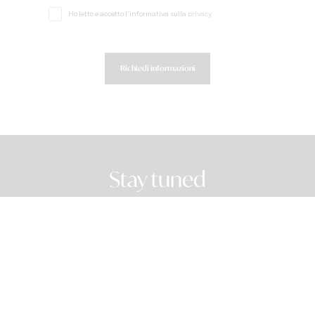
Ho letto e accetto l'informativa sulla
privacy
Richiedi informazioni
Stay tuned
Iscriviti
La Tua Email
BROS HOSPITALITY COLLECTION
Via Guido Rossa, 1
63833 Montegiorgio FM
cod. fiscale e p.iva: 01235010442