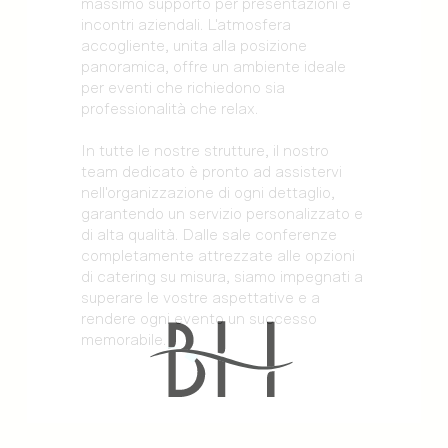
massimo supporto per presentazioni e
incontri aziendali. L'atmosfera
accogliente, unita alla posizione
panoramica, offre un ambiente ideale
per eventi che richiedono sia
professionalità che relax.
In tutte le nostre strutture, il nostro
team dedicato è pronto ad assistervi
nell'organizzazione di ogni dettaglio,
garantendo un servizio personalizzato e
di alta qualità. Dalle sale conferenze
completamente attrezzate alle opzioni
di catering su misura, siamo impegnati a
superare le vostre aspettative e a
rendere ogni evento un successo
memorabile.